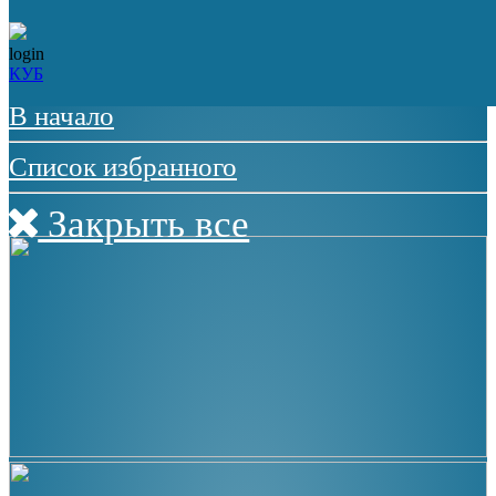
Меню
login
КУБ
ЗАКРЫТЬ МЕНЮ
В начало
Список избранного
Закрыть все