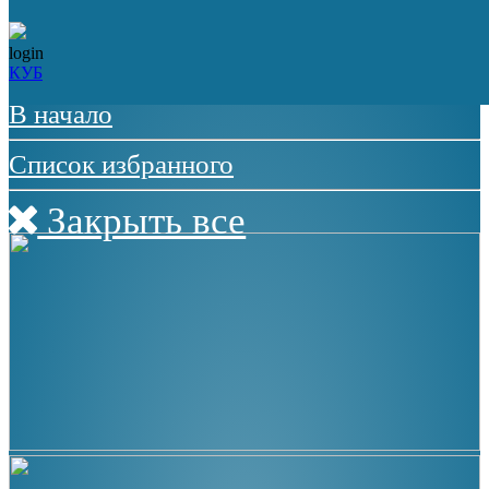
Меню
login
КУБ
ЗАКРЫТЬ МЕНЮ
В начало
Список избранного
Закрыть все